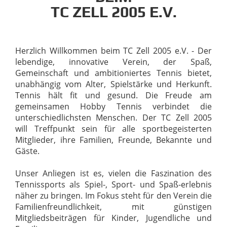
TC ZELL 2005 E.V.
Herzlich
Willkommen
beim
TC
Zell
2005
e.V.
-
Der
lebendige,
innovative
Verein,
der
Spaß,
Gemeinschaft
und
ambitioniertes
Tennis
bietet,
unabhängig
vom
Alter,
Spielstärke
und
Herkunft.
Tennis
hält
fit
und
gesund.
Die
Freude
am
gemeinsamen
Hobby
Tennis
verbindet
die
unterschiedlichsten
Menschen.
Der
TC
Zell
2005
will
Treffpunkt
sein
für
alle
sportbegeisterten
Mitglieder,
ihre
Familien,
Freunde,
Bekannte
und
Gäste.
Unser
Anliegen
ist
es,
vielen
die
Faszination
des
Tennissports
als
Spiel-,
Sport-
und
Spaß-erlebnis
näher
zu
bringen.
Im
Fokus
steht
für
den
Verein
die
Familienfreundlichkeit,
mit
günstigen
Mitgliedsbeiträgen
für
Kinder, Jugendliche und