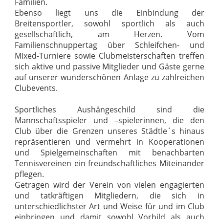
Familien.
Ebenso
liegt
uns
die
Einbindung
der
Breitensportler,
sowohl
sportlich
als
auch
gesellschaftlich,
am
Herzen.
Vom
Familienschnuppertag
über
Schleifchen-
und
Mixed-Turniere
sowie
Clubmeisterschaften
treffen
sich
aktive
und
passive
Mitglieder
und
Gäste
gerne
auf
unserer
wunderschönen Anlage zu zahlreichen
Clubevents.
Sportliches
Aushängeschild
sind
die
Mannschaftsspieler
und
–spielerinnen,
die
den
Club
über
die
Grenzen
unseres
Städtle´s
hinaus
repräsentieren
und
vermehrt
in
Kooperationen
und
Spielgemeinschaften
mit
benachbarten
Tennisvereinen
ein
freundschaftliches Miteinander
pflegen.
Getragen
wird
der
Verein
von
vielen
engagierten
und
tatkräftigen
Mitgliedern,
die
sich
in
unterschiedlichster
Art
und
Weise
für
und
im
Club
einbringen
und
damit
sowohl
Vorbild
als
auch